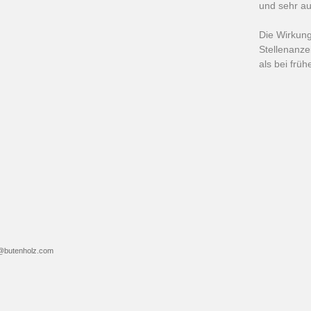
und sehr au
Die Wirkung
Stellenanze
als bei frü
@butenholz.com