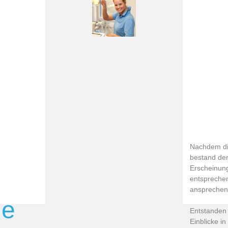
Nachdem di
bestand der
Erscheinungs
entsprechen
ansprechend
he
Entstanden i
Einblicke in